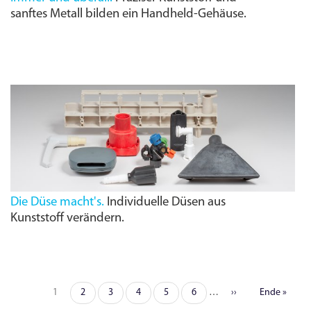
sanftes Metall bilden ein Handheld-Gehäuse.
Die Düse macht's.
Individuelle Düsen aus
Kunststoff verändern.
Seite
1
Seite
2
Seite
3
Seite
4
Seite
5
Seite
6
…
Nächste
››
Letzte
Ende »
Seitennummerierung
Seite
Seite