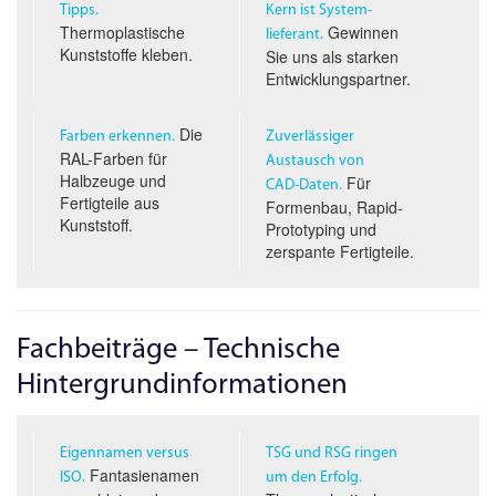
Tipps.
Kern ist System­
Thermoplastische
Gewinnen
lieferant.
Kunststoffe kleben.
Sie uns als starken
Entwicklungspartner.
Die
Farben erkennen.
Zuverlässiger
RAL-Farben für
Austausch von
Halbzeuge und
Für
CAD-D
aten.
Fertigteile aus
Formenbau, Rapid-
Kunststoff.
Prototyping und
zerspante Fertigteile.
Fachbeiträge – Technische
Hintergrundinformationen
Eigennamen versus
TSG und RSG ringen
Fantasienamen
ISO.
um den Erfolg.