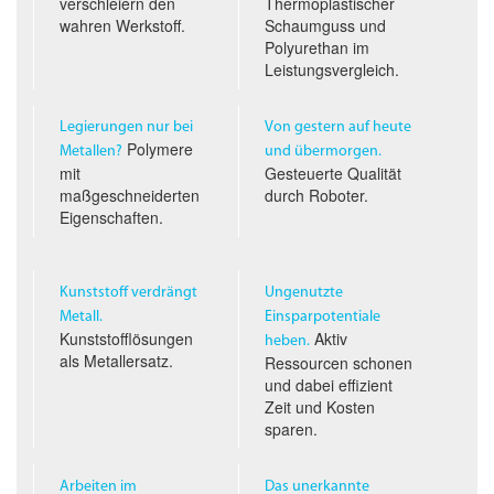
verschleiern den
Thermoplastischer
wahren Werkstoff.
Schaumguss und
Polyurethan im
Leistungs­vergleich.
Legierungen nur bei
Von gestern auf heute
Polymere
Metallen?
und übermorgen.
mit
Gesteuerte Qualität
maßgeschneiderten
durch Roboter.
Eigenschaften.
Kunststoff verdrängt
Ungenutzte
Metall.
Einsparpotentiale
Kunststofflösungen
Aktiv
heben.
als Metallersatz.
Ressourcen schonen
und dabei effizient
Zeit und Kosten
sparen.
Arbeiten im
Das unerkannte