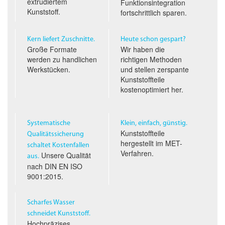
extrudiertem
Funktionsintegration
Kunststoff.
fortschrittlich sparen.
Kern liefert Zuschnitte.
Heute schon gespart?
Große Formate
Wir haben die
werden zu handlichen
richtigen Methoden
Werkstücken.
und stellen zerspante
Kunststoffteile
kostenoptimiert her.
Systematische
Klein, einfach, günstig.
Kunststoffteile
Qualitäts­sicherung
hergestellt im
MET
-
schaltet Kostenfallen
Verfahren.
Unsere Qualität
aus.
nach
DIN EN ISO
9001:2015.
Scharfes Wasser
schneidet Kunststoff.
Hochpräzises