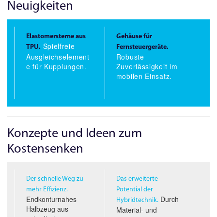
Neuigkeiten
Elastomersterne aus
Gehäuse für
Spielfreie
TPU.
Fernsteuergeräte.
Ausgleichselement
Robuste
e für Kupplungen.
Zuverlässigkeit im
mobilen Einsatz.
Konzepte und Ideen zum
Kostensenken
Der schnelle Weg zu
Das erweiterte
mehr Effizienz.
Potential der
Endkonturnahes
Durch
Hybridtechnik.
Halbzeug aus
Material- und