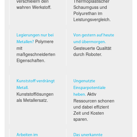
verschleiern den
Thermoplastischer
wahren Werkstoff.
Schaumguss und
Polyurethan im
Leistungs­vergleich.
Legierungen nur bei
Von gestern auf heute
Polymere
Metallen?
und übermorgen.
mit
Gesteuerte Qualität
maßgeschneiderten
durch Roboter.
Eigenschaften.
Kunststoff verdrängt
Ungenutzte
Metall.
Einsparpotentiale
Kunststofflösungen
Aktiv
heben.
als Metallersatz.
Ressourcen schonen
und dabei effizient
Zeit und Kosten
sparen.
Arbeiten im
Das unerkannte