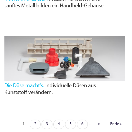
sanftes Metall bilden ein Handheld-Gehäuse.
Die Düse macht's.
Individuelle Düsen aus
Kunststoff verändern.
Seite
1
Seite
2
Seite
3
Seite
4
Seite
5
Seite
6
…
Nächste
››
Letzte
Ende »
Seitennummerierung
Seite
Seite