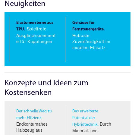
Neuigkeiten
Elastomersterne aus
Gehäuse für
Spielfreie
TPU.
Fernsteuergeräte.
Ausgleichselement
Robuste
e für Kupplungen.
Zuverlässigkeit im
mobilen Einsatz.
Konzepte und Ideen zum
Kostensenken
Der schnelle Weg zu
Das erweiterte
mehr Effizienz.
Potential der
Endkonturnahes
Durch
Hybridtechnik.
Halbzeug aus
Material- und