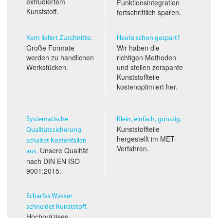
extrudiertem
Funktionsintegration
Kunststoff.
fortschrittlich sparen.
Kern liefert Zuschnitte.
Heute schon gespart?
Große Formate
Wir haben die
werden zu handlichen
richtigen Methoden
Werkstücken.
und stellen zerspante
Kunststoffteile
kostenoptimiert her.
Systematische
Klein, einfach, günstig.
Kunststoffteile
Qualitäts­sicherung
hergestellt im
MET
-
schaltet Kostenfallen
Verfahren.
Unsere Qualität
aus.
nach
DIN EN ISO
9001:2015.
Scharfes Wasser
schneidet Kunststoff.
Hochpräzises