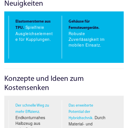
Neuigkeiten
Elastomersterne aus
Gehäuse für
Spielfreie
TPU.
Fernsteuergeräte.
Ausgleichselement
Robuste
e für Kupplungen.
Zuverlässigkeit im
mobilen Einsatz.
Konzepte und Ideen zum
Kostensenken
Der schnelle Weg zu
Das erweiterte
mehr Effizienz.
Potential der
Endkonturnahes
Durch
Hybridtechnik.
Halbzeug aus
Material- und