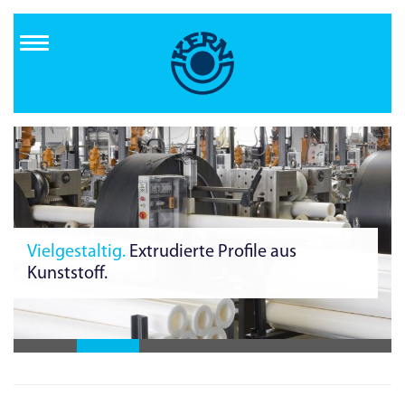
Direkt
zum
Inhalt
Zuverlässig von Anfang an.
Fertigung im
Reinraum.