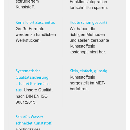
extrudiertem
Funktionsintegration
Kunststoff.
fortschrittlich sparen.
Kern liefert Zuschnitte.
Heute schon gespart?
Große Formate
Wir haben die
werden zu handlichen
richtigen Methoden
Werkstücken.
und stellen zerspante
Kunststoffteile
kostenoptimiert her.
Systematische
Klein, einfach, günstig.
Kunststoffteile
Qualitäts­sicherung
hergestellt im
MET
-
schaltet Kostenfallen
Verfahren.
Unsere Qualität
aus.
nach
DIN EN ISO
9001:2015.
Scharfes Wasser
schneidet Kunststoff.
Hochpräzises