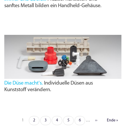
sanftes Metall bilden ein Handheld-Gehäuse.
Die Düse macht's.
Individuelle Düsen aus
Kunststoff verändern.
Seite
1
Seite
2
Seite
3
Seite
4
Seite
5
Seite
6
…
Nächste
››
Letzte
Ende »
Seitennummerierung
Seite
Seite