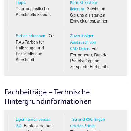
Tipps.
Kern ist System­
Thermoplastische
Gewinnen
lieferant.
Kunststoffe kleben.
Sie uns als starken
Entwicklungspartner.
Die
Farben erkennen.
Zuverlässiger
RAL-Farben für
Austausch von
Halbzeuge und
Für
CAD-D
aten.
Fertigteile aus
Formenbau, Rapid-
Kunststoff.
Prototyping und
zerspante Fertigteile.
Fachbeiträge – Technische
Hintergrundinformationen
Eigennamen versus
TSG und RSG ringen
Fantasienamen
ISO.
um den Erfolg.