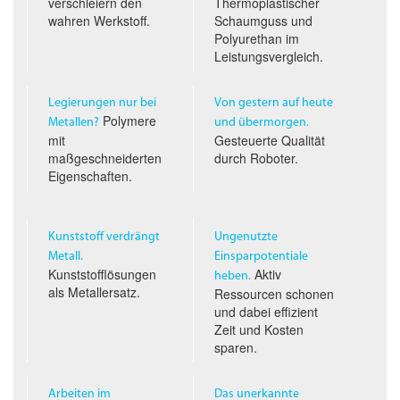
verschleiern den
Thermoplastischer
wahren Werkstoff.
Schaumguss und
Polyurethan im
Leistungs­vergleich.
Legierungen nur bei
Von gestern auf heute
Polymere
Metallen?
und übermorgen.
mit
Gesteuerte Qualität
maßgeschneiderten
durch Roboter.
Eigenschaften.
Kunststoff verdrängt
Ungenutzte
Metall.
Einsparpotentiale
Kunststofflösungen
Aktiv
heben.
als Metallersatz.
Ressourcen schonen
und dabei effizient
Zeit und Kosten
sparen.
Arbeiten im
Das unerkannte