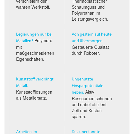
verschleiern den
Thermoplastischer
wahren Werkstoff.
Schaumguss und
Polyurethan im
Leistungs­vergleich.
Legierungen nur bei
Von gestern auf heute
Polymere
Metallen?
und übermorgen.
mit
Gesteuerte Qualität
maßgeschneiderten
durch Roboter.
Eigenschaften.
Kunststoff verdrängt
Ungenutzte
Metall.
Einsparpotentiale
Kunststofflösungen
Aktiv
heben.
als Metallersatz.
Ressourcen schonen
und dabei effizient
Zeit und Kosten
sparen.
Arbeiten im
Das unerkannte