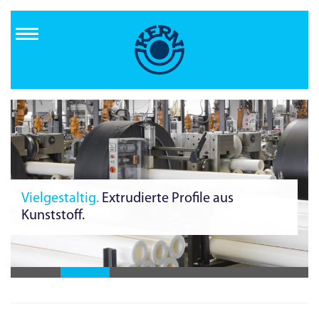
Direkt
zum
Inhalt
Zuverlässig von Anfang an.
Fertigung im
Reinraum.