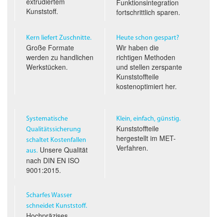
extrudiertem
Funktionsintegration
Kunststoff.
fortschrittlich sparen.
Kern liefert Zuschnitte.
Heute schon gespart?
Große Formate
Wir haben die
werden zu handlichen
richtigen Methoden
Werkstücken.
und stellen zerspante
Kunststoffteile
kostenoptimiert her.
Systematische
Klein, einfach, günstig.
Kunststoffteile
Qualitäts­sicherung
hergestellt im
MET
-
schaltet Kostenfallen
Verfahren.
Unsere Qualität
aus.
nach
DIN EN ISO
9001:2015.
Scharfes Wasser
schneidet Kunststoff.
Hochpräzises