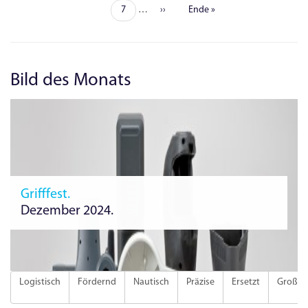
Seite
Seite
Seite
7
…
Nächste
››
Letzte
Ende »
Seite
Seite
Bild des Monats
Grifffest.
Dezember 2024.
Logistisch
Fördernd
Nautisch
Präzise
Ersetzt
Groß