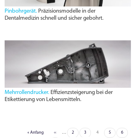
Pinbohrgerät.
Präzisionsmodelle in der
Dentalmedizin schnell und sicher gebohrt.
Mehrrollendrucker.
Effizienzsteigerung bei der
Etikettierung von Lebens­mitteln.
Erste
« Anfang
Vorherige
‹‹
…
Seite
2
Seite
3
Seite
4
Seite
5
Seite
6
Seitennummerierung