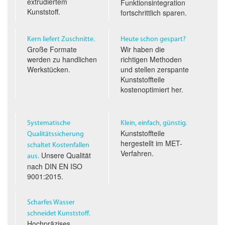
extrudiertem
Funktionsintegration
Kunststoff.
fortschrittlich sparen.
Kern liefert Zuschnitte.
Heute schon gespart?
Große Formate
Wir haben die
werden zu handlichen
richtigen Methoden
Werkstücken.
und stellen zerspante
Kunststoffteile
kostenoptimiert her.
Systematische
Klein, einfach, günstig.
Kunststoffteile
Qualitäts­sicherung
hergestellt im
MET
-
schaltet Kostenfallen
Verfahren.
Unsere Qualität
aus.
nach
DIN EN ISO
9001:2015.
Scharfes Wasser
schneidet Kunststoff.
Hochpräzises