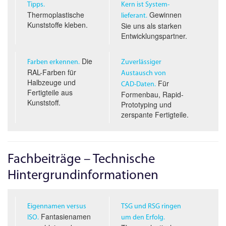
Tipps.
Kern ist System­
Thermoplastische
Gewinnen
lieferant.
Kunststoffe kleben.
Sie uns als starken
Entwicklungspartner.
Die
Farben erkennen.
Zuverlässiger
RAL-Farben für
Austausch von
Halbzeuge und
Für
CAD-D
aten.
Fertigteile aus
Formenbau, Rapid-
Kunststoff.
Prototyping und
zerspante Fertigteile.
Fachbeiträge – Technische
Hintergrundinformationen
Eigennamen versus
TSG und RSG ringen
Fantasienamen
ISO.
um den Erfolg.