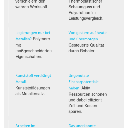
verschleiern den
Thermoplastischer
wahren Werkstoff.
Schaumguss und
Polyurethan im
Leistungs­vergleich.
Legierungen nur bei
Von gestern auf heute
Polymere
Metallen?
und übermorgen.
mit
Gesteuerte Qualität
maßgeschneiderten
durch Roboter.
Eigenschaften.
Kunststoff verdrängt
Ungenutzte
Metall.
Einsparpotentiale
Kunststofflösungen
Aktiv
heben.
als Metallersatz.
Ressourcen schonen
und dabei effizient
Zeit und Kosten
sparen.
Arbeiten im
Das unerkannte