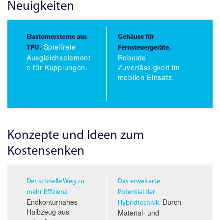
Neuigkeiten
Elastomersterne aus
Gehäuse für
Spielfreie
TPU.
Fernsteuergeräte.
Ausgleichselement
Robuste
e für Kupplungen.
Zuverlässigkeit im
mobilen Einsatz.
Konzepte und Ideen zum
Kostensenken
Der schnelle Weg zu
Das erweiterte
mehr Effizienz.
Potential der
Endkonturnahes
Durch
Hybridtechnik.
Halbzeug aus
Material- und