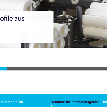
ofile aus
hselemente für
Gehäuse für Fernsteuergeräte.
Rob
Einsatz.