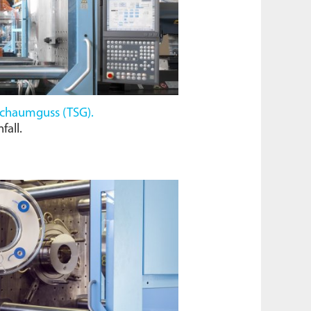
Schaumguss (
TSG
).
fall.