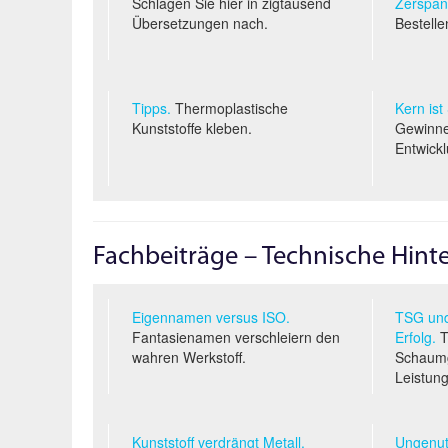
Schlagen Sie hier in zigtausend
Zerspan
Übersetzungen nach.
Bestelle
Tipps.
Thermoplastische
Kern ist
Kunststoffe kleben.
Gewinne
Entwickl
Fachbeiträge – Technische Hin
Eigennamen versus ISO.
TSG und
Fantasienamen verschleiern den
Erfolg.
T
wahren Werkstoff.
Schaumg
Leistung
Kunststoff verdrängt Metall.
Ungenut