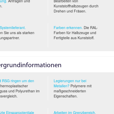
ung.
Anfragen und
Bearbeiten von
n.
Kunststoffhalbzeugen durch
Drehen und Fräsen.
 System­lieferant.
Farben erkennen.
Die RAL-
n Sie uns als starken
Farben für Halbzeuge und
ungspartner.
Fertigteile aus Kunststoff.
tergrundinformationen
 RSG ringen um den
Legierungen nur bei
hermoplastischer
Metallen?
Polymere mit
uss und Polyurethan im
maßgeschneiderten
s­vergleich.
Eigenschaften.
zte Einsparpotentiale
Arbeiten im Grenzbereich.