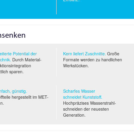
nsenken
iterte Potential der
Kern liefert Zuschnitte.
Große
chnik.
Durch Material-
Formate werden zu handlichen
tionsintegration
Werkstücken.
ttlich sparen.
infach, günstig.
Scharfes Wasser
ffteile hergestellt im
MET
-
schneidet Kunststoff.
en.
Hochpräzises Wasserstrahl­
schneiden der neuesten
Generation.