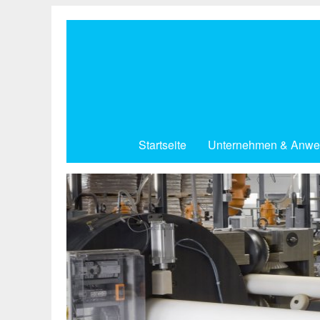
Direkt
zum
Inhalt
Startseite
Unternehmen & Anwe
Zuverlässig von Anfang an.
Reinraum.