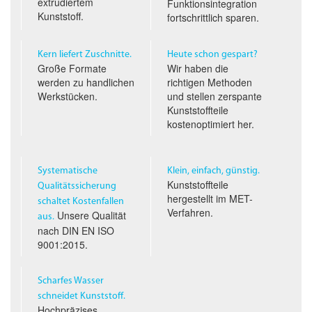
extrudiertem
Funktionsintegration
Kunststoff.
fortschrittlich sparen.
Kern liefert Zuschnitte.
Heute schon gespart?
Große Formate
Wir haben die
werden zu handlichen
richtigen Methoden
Werkstücken.
und stellen zerspante
Kunststoffteile
kostenoptimiert her.
Systematische
Klein, einfach, günstig.
Kunststoffteile
Qualitäts­sicherung
hergestellt im
MET
-
schaltet Kostenfallen
Verfahren.
Unsere Qualität
aus.
nach
DIN EN ISO
9001:2015.
Scharfes Wasser
schneidet Kunststoff.
Hochpräzises