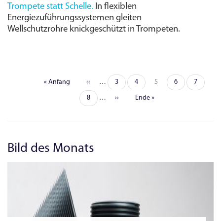
Trompete statt Schelle.
In flexiblen
Energiezuführungs­systemen gleiten
Wellschutzrohre knickgeschützt in Trompeten.
Erste
« Anfang
Vorherige
‹‹
…
Seite
3
Seite
4
Seite
5
Seite
6
Seite
7
Seitennummerierung
Seite
Seite
Seite
8
…
Nächste
››
Letzte
Ende »
Seite
Seite
Bild des Monats