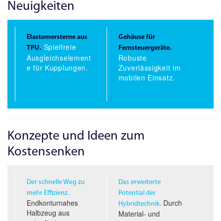
Neuigkeiten
Elastomersterne aus
Gehäuse für
Spielfreie
TPU.
Fernsteuergeräte.
Ausgleichselement
Robuste
e für Kupplungen.
Zuverlässigkeit im
mobilen Einsatz.
Konzepte und Ideen zum
Kostensenken
Der schnelle Weg zu
Das erweiterte
mehr Effizienz.
Potential der
Endkonturnahes
Durch
Hybridtechnik.
Halbzeug aus
Material- und