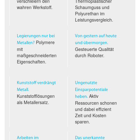
verschleiern den
Thermoplastischer
wahren Werkstoff.
Schaumguss und
Polyurethan im
Leistungs­vergleich.
Legierungen nur bei
Von gestern auf heute
Polymere
Metallen?
und übermorgen.
mit
Gesteuerte Qualität
maßgeschneiderten
durch Roboter.
Eigenschaften.
Kunststoff verdrängt
Ungenutzte
Metall.
Einsparpotentiale
Kunststofflösungen
Aktiv
heben.
als Metallersatz.
Ressourcen schonen
und dabei effizient
Zeit und Kosten
sparen.
Arbeiten im
Das unerkannte