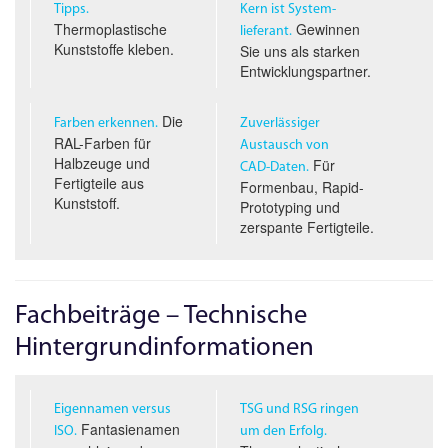
Tipps.
Kern ist System­
Thermoplastische
Gewinnen
lieferant.
Kunststoffe kleben.
Sie uns als starken
Entwicklungspartner.
Die
Farben erkennen.
Zuverlässiger
RAL-Farben für
Austausch von
Halbzeuge und
Für
CAD-D
aten.
Fertigteile aus
Formenbau, Rapid-
Kunststoff.
Prototyping und
zerspante Fertigteile.
Fachbeiträge – Technische
Hintergrundinformationen
Eigennamen versus
TSG und RSG ringen
Fantasienamen
ISO.
um den Erfolg.