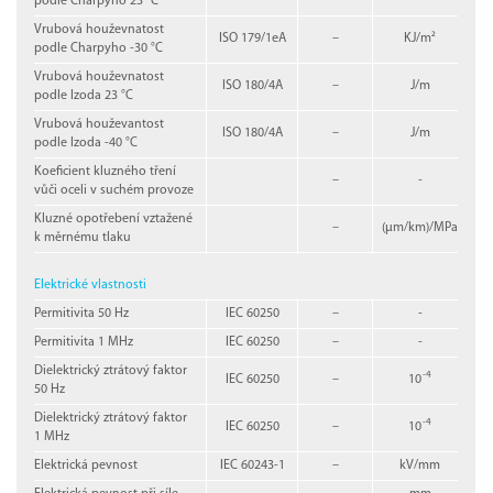
podle Charpyho 23 °C
Vrubová houževnatost
ISO 179/1eA
–
KJ/m²
podle Charpyho -30 °C
Vrubová houževnatost
ISO 180/4A
–
J/m
podle Izoda 23 °C
Vrubová houževantost
ISO 180/4A
–
J/m
podle Izoda -40 °C
Koeficient kluzného tření
–
-
vůči oceli v suchém provoze
Kluzné opotřebení vztažené
–
(µm/km)/MPa
k měrnému tlaku
Elektrické vlastnosti
Permitivita 50 Hz
IEC 60250
–
-
Permitivita 1 MHz
IEC 60250
–
-
Dielektrický ztrátový faktor
-4
IEC 60250
–
10
50 Hz
Dielektrický ztrátový faktor
-4
IEC 60250
–
10
1 MHz
Elektrická pevnost
IEC 60243-1
–
kV/mm