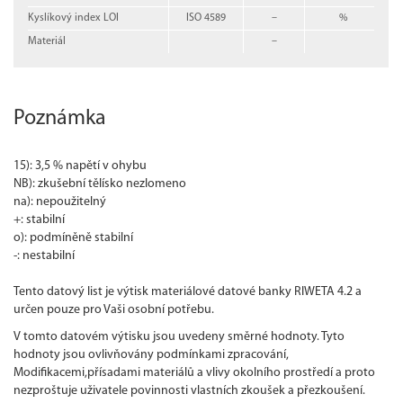
Kyslíkový index LOI
ISO 4589
–
%
Materiál
–
Poznámka
15): 3,5 % napětí v ohybu
NB): zkušební tělísko nezlomeno
na): nepoužitelný
+: stabilní
o): podmíněně stabilní
-: nestabilní
Tento datový list je výtisk materiálové datové banky RIWETA 4.2 a
určen pouze pro Vaši osobní potřebu.
V tomto datovém výtisku jsou uvedeny směrné hodnoty. Tyto
hodnoty jsou ovlivňovány podmínkami zpracování,
Modifikacemi,přísadami materiálů a vlivy okolního prostředí a proto
nezproštuje uživatele povinnosti vlastních zkoušek a přezkoušení.