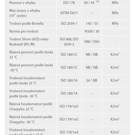
15)
Pevnost v ohybu
ISO 178
90 / 45
MPa
Mez únavy v ohybu
ASTM D671
–
MPa
7
(10
cycles)
Tvrdost podle Brinella
ISO 2039-1
145 / 55
MPa
Norma pro tvrdost
H358 / 30
Tvrdost Shore (A/D) nebo
ISO 868, ISO
D80 / D65
-
Rockwell (R/L/M)
2039-2
Rázová pevnost podle Izoda
ISO 180/1C
NB / NB
KJ/m²
23 °C
Rázová pevnost podle Izoda
ISO 180/1C
NB / NB
KJ/m²
-30 °C
Vrubová houževnatost
ISO 180/1A
24 / NB
KJ/m²
podle Izoda 23 °C
Vrubová houževnatost
ISO 180/1A
–
KJ/m²
podle Izoda -30 °C
Rázová houževnatost podle
ISO 179/1eU
–
KJ/m²
Charpyho 23 °C
Rázová houževnatost podle
ISO 179/1eU
–
KJ/m²
Charpyho -30 °C
Vrubová houževnatost
ISO 179/1eA
–
KJ/m²