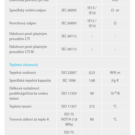
Elektrická pevnost při síle
mm
1E13 /
Specifický vnitřní odpor
IEC 60093
Ω · m
1E10
1E12 /
Povrchový odpor
IEC 60093
Ω
1E10
Odolnost proti plazivým
IEC 60112
–
-
proudům CTI
Odolnost proti plazivým
IEC 60112
–
-
proudům CTI M
Teplotní vlastnosti
Tepelná vodivost
ISO 22007
0,23
W/K m
Specifická tepelná kapacita
IEC 1006
1,68
J/g K
Délková roztažnost
-6
podélná|příčná ke směru
ISO 11359
90
10
/K
tečení
Teplota tavení
ISO 11357
215
°C
ISO 75
Tvarová stálost za tepla A
HDT/A (1,8
80
°C
MPa)
ISO 75