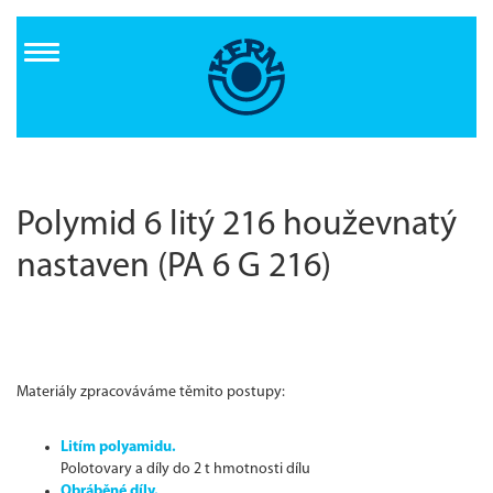
Direkt
zum
Inhalt
Polymid 6 litý 216 houževnatý
nastaven (PA 6 G 216)
Materiály zpracováváme těmito postupy:
Litím polyamidu.
Polotovary a díly do 2 t hmotnosti dílu
Obráběné díly.