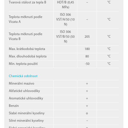
Tvarová stálost za tepla B
HDT/B (0,45
–
°C
MPa)
ISO 306
Teplota měknutí podle
VST/A/50 (10
–
°C
Vicata A
N)
ISO 306
Teplota měknutí podle
VST/B/50 (50
205
°C
Vicata B
N)
Max. krátkodobá teplota
180
°C
Max. dlouhodobá teplota
80
°C
Min. teplota použití
-50
°C
Chemická odolnost
Minerální mazivo
+
Alifatické uhlovodíky
+
Aromatické uhlovodíky
+
Benzín
+
Slabé minerální kyseliny
o
Silné minerální kyseliny
–