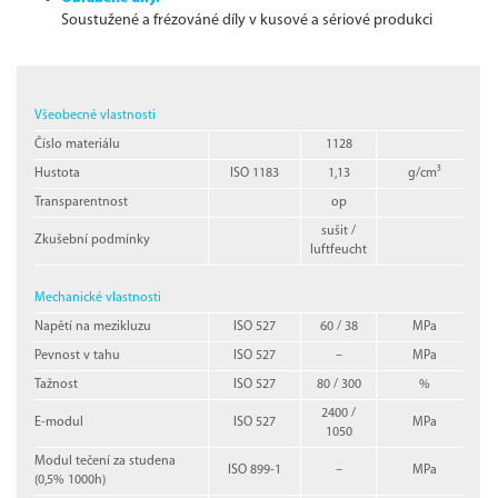
Soustužené a frézováné díly v kusové a sériové produkci
Všeobecné vlastnosti
Číslo materiálu
1128
Hustota
ISO 1183
1,13
g/cm³
Transparentnost
op
sušit /
Zkušební podmínky
luftfeucht
Mechanické vlastnosti
Napětí na mezikluzu
ISO 527
60 / 38
MPa
Pevnost v tahu
ISO 527
–
MPa
Tažnost
ISO 527
80 / 300
%
2400 /
E-modul
ISO 527
MPa
1050
Modul tečení za studena
ISO 899-1
–
MPa
(0,5% 1000h)