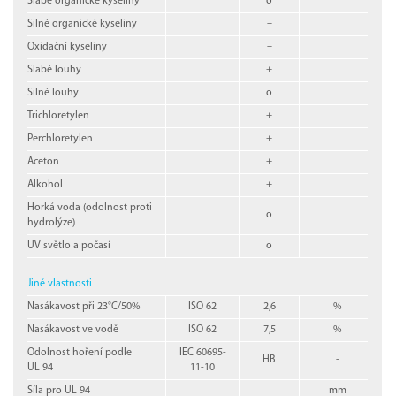
Slabé organické kyseliny
o
Silné organické kyseliny
–
Oxidační kyseliny
–
Slabé louhy
+
Silné louhy
o
Trichloretylen
+
Perchloretylen
+
Aceton
+
Alkohol
+
Horká voda (odolnost proti
o
hydrolýze)
UV světlo a počasí
o
Jiné vlastnosti
Nasákavost při 23°C/50%
ISO 62
2,6
%
Nasákavost ve vodě
ISO 62
7,5
%
Odolnost hoření podle
IEC 60695-
HB
-
UL 94
11-10
Síla pro UL 94
mm