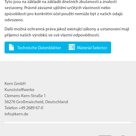
Tyto jsou na základě na základě dnešních zkušeností a znalostí
sestaveny. Právně závazné ujištění určitých vlastností nebo
způsobilosti pro konkrétní účel použití nemůže být z našich údajů
odvozeno.
Další možná ochranná práva jakož existující zákony a ustanovení mají
příjemci našich výrobků ve své vlastní odpovědnosti.
Technische Datenblätter
Material Selector
Kern GmbH
Kunststoffwerke
Clemens-Kern-Straße 1
56276 Großmaischeid, Deutschland
Telefon +49 2689 67-0
info@kern.de