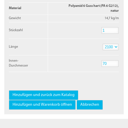
Polyamid 6 Guss hart (PA 6 G212),
Material
natur
Gewicht
14,7 kg/m
Stückzahl
Stückzahl
Länge
Länge
Innen-
Durchmesser
Innen-
Durchmesser