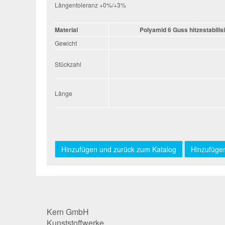
Längentoleranz +0%/+3%
Material
Polyamid 6 Guss hitzestabilis
Gewicht
Stückzahl
Stückzahl
Länge
Länge
Kern GmbH
Kunststoffwerke