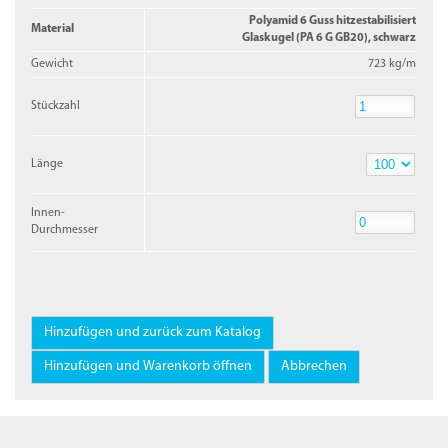
Polyamid 6 Guss hitzestabilisiert
Material
Glaskugel (PA 6 G GB20), schwarz
Gewicht
723 kg/m
Stückzahl
Stückzahl
Länge
Länge
Innen-
Durchmesser
Innen-
Durchmesser