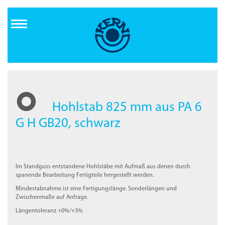
Direkt
zum
Inhalt
Hohlstab 825 mm aus PA 6
G H GB20, schwarz
Im Standguss entstandene Hohlstäbe mit Aufmaß aus denen durch
spanende Bearbeitung Fertigteile hergestellt werden.
Mindestabnahme ist eine Fertigungslänge. Sonderlängen und
Zwischenmaße auf Anfrage.
Längentoleranz +0%/+3%