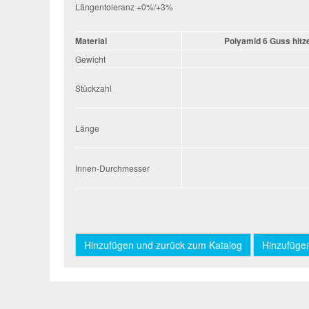
Längentoleranz +0%/+3%
Material
Polyamid 6 Guss hitze
Gewicht
Stückzahl
Stückzahl
Länge
Länge
Innen-Durchmesser
Innen-
Durchmesser