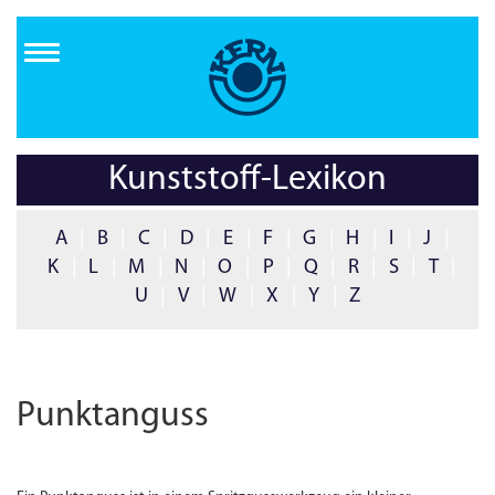
Direkt
zum
Inhalt
Kunststoff-Lexikon
A
|
B
|
C
|
D
|
E
|
F
|
G
|
H
|
I
|
J
|
K
|
L
|
M
|
N
|
O
|
P
|
Q
|
R
|
S
|
T
|
U
|
V
|
W
|
X
|
Y
|
Z
Punktanguss