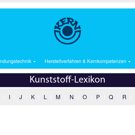
ndungstechnik
Herstellverfahren & Kernkompetenzen
Kunststoff-Lexikon
|
I
|
J
|
K
|
L
|
M
|
N
|
O
|
P
|
Q
|
R
|