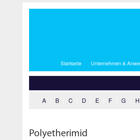
Direkt
zum
Inhalt
Startseite
Unternehmen & Anwe
A
|
B
|
C
|
D
|
E
|
F
|
G
|
H
Polyetherimid