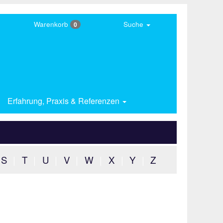
Warenkorb
Suche
0
Erfahrung,
Praxis & Referenzen
S
|
T
|
U
|
V
|
W
|
X
|
Y
|
Z