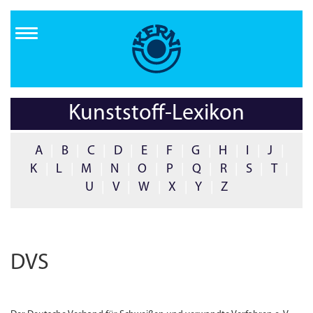
Direkt
zum
Inhalt
Kunststoff-Lexikon
A
|
B
|
C
|
D
|
E
|
F
|
G
|
H
|
I
|
J
|
K
|
L
|
M
|
N
|
O
|
P
|
Q
|
R
|
S
|
T
|
U
|
V
|
W
|
X
|
Y
|
Z
DVS