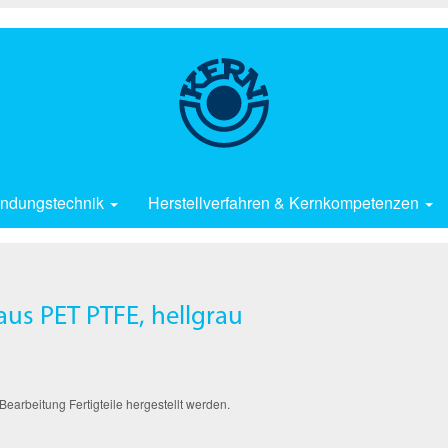
ndungstechnik
Herstellverfahren & Kernkompetenzen
us PET PTFE, hellgrau
arbeitung Fertigteile hergestellt werden.