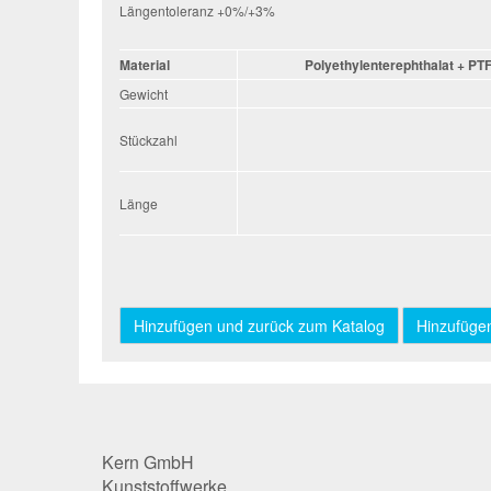
Längentoleranz +0%/+3%
Material
Polyethylenterephthalat + PTF
Gewicht
Stückzahl
Stückzahl
Länge
Länge
Kern GmbH
Kunststoffwerke