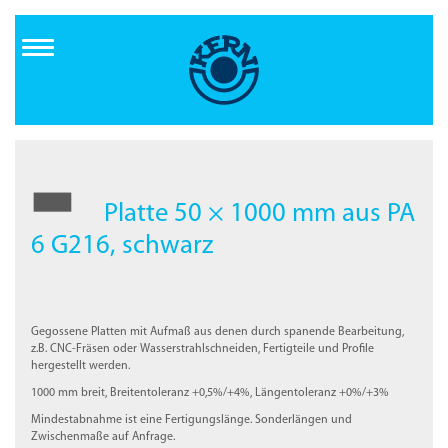
Direkt
zum
Inhalt
Platte 50 × 1000 mm aus PA
6 G216, schwarz
Gegossene Platten mit Aufmaß aus denen durch spanende Bearbeitung,
z.B. CNC-Fräsen oder Wasserstrahlschneiden, Fertigteile und Profile
hergestellt werden.
1000 mm breit, Breitentoleranz +0,5%/+4%, Längentoleranz +0%/+3%
Mindestabnahme ist eine Fertigungslänge. Sonderlängen und
Zwischenmaße auf Anfrage.