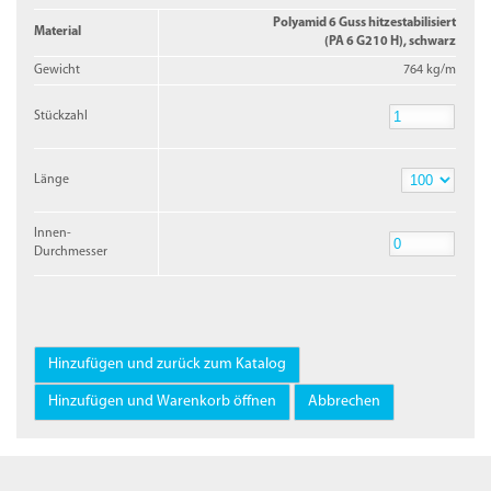
Polyamid 6 Guss hitzestabilisiert
Material
(PA 6 G210 H), schwarz
Gewicht
764 kg/m
Stückzahl
Stückzahl
Länge
Länge
Innen-
Durchmesser
Innen-
Durchmesser